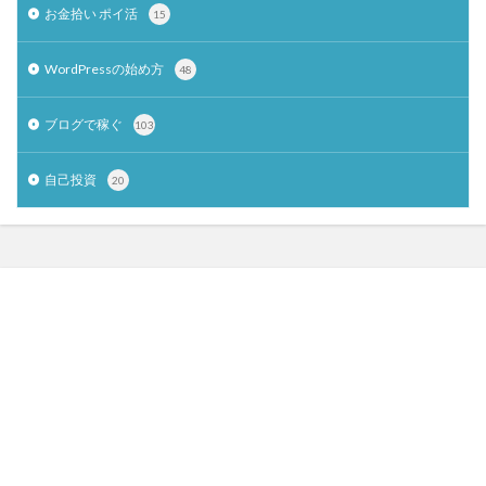
お金拾い ポイ活
15
WordPressの始め方
48
ブログで稼ぐ
103
自己投資
20