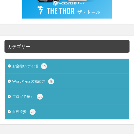
カテゴリー
お金拾い ポイ活
15
WordPressの始め方
48
ブログで稼ぐ
103
自己投資
20