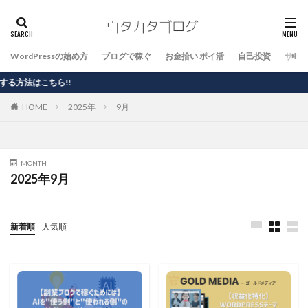
WordPressの始め方
ブログで稼ぐ
お金拾い ポイ活
自己投資
サイ
こちら!!
HOME
2025年
9月
MONTH
2025年9月
新着順
人気順