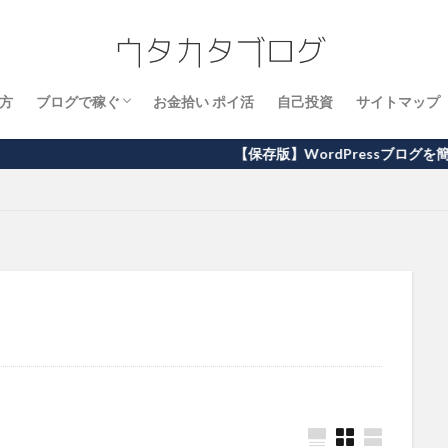
め方
ブログで稼ぐ
お金拾い ポイ活
自己投資
サイトマップ
必須ツール
ブログの書き方
ブログの稼ぎ方
アフィリエイト
【保存版】WordPressブログを簡単に開設する方法