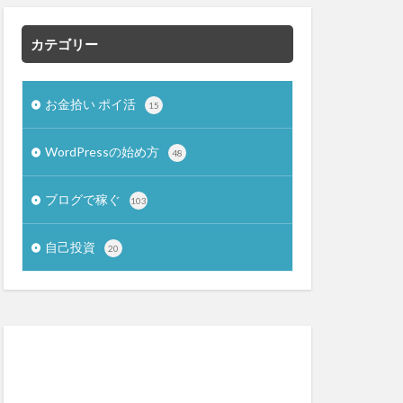
カテゴリー
お金拾い ポイ活
15
WordPressの始め方
48
ブログで稼ぐ
103
自己投資
20