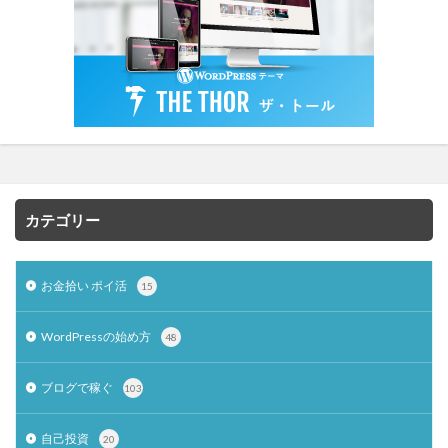
カテゴリー
お金拾い ポイ活
15
WordPressの始め方
48
ブログで稼ぐ
103
自己投資
20