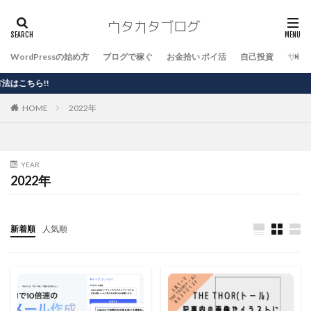
WordPressの始め方
ブログで稼ぐ
お金拾い ポイ活
自己投資
サイ
!
HOME
2022年
YEAR
2022年
新着順
人気順