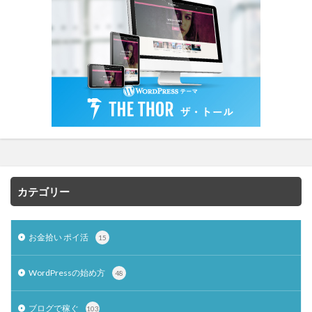
カテゴリー
お金拾い ポイ活
15
WordPressの始め方
48
ブログで稼ぐ
103