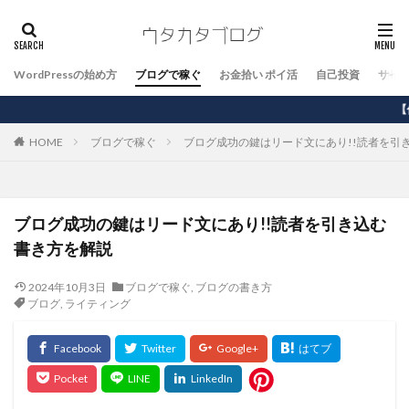
WordPressの始め方
ブログで稼ぐ
お金拾い ポイ活
自己投資
サイ
【保存版】Word
HOME
ブログで稼ぐ
ブログ成功の鍵はリード文にあり!!読者を引
ブログ成功の鍵はリード文にあり!!読者を引き込む
書き方を解説
2024年10月3日
ブログで稼ぐ
,
ブログの書き方
ブログ
,
ライティング