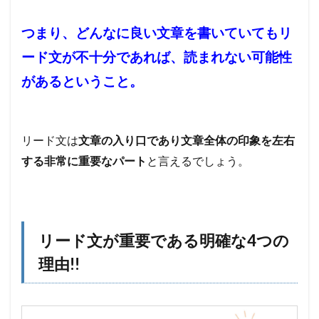
して明
示する
つまり、どんなに良い文章を書いていてもリ
4
ード文が不十分であれば、読まれない可能性
具体
的な
があるということ。
リー
ド文
の型
をテ
ンプ
リード文は
文章の入り口であり文章全体の印象を左右
レー
する非常に重要なパート
と言えるでしょう。
ト化
【パ
クっ
て
OK】
リード文が重要である明確な4つの
4.1
ステッ
理由!!
プ①:
読者の
悩みを
言語化