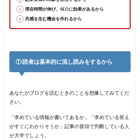
プ⑤:
読者の
滞在時間が伸び、SEOに効果があるから
背中を
共感を生む機会を作れるから
後押し
5
【ブ
ログ
初心
者向
け】
①:読者は基本的に流し読みをするから
リー
ド文
につ
いて
のQ
あなたがブログを読むときのことを想像してみてくだ
＆A
さい。
6
最後
「求めている情報が書いてあるか」「求めている答え
に:
リー
がすぐにわかりそうか」記事の冒頭で判断している人
ド文
にこ
が大半でしょう。
だわ