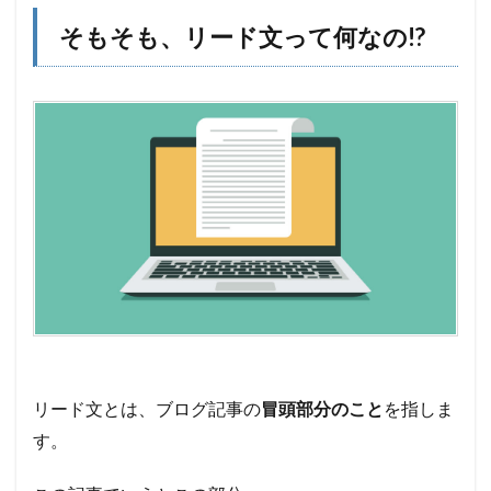
そ
も、
そもそも、リード文って何なの!?
リー
ド文
って
何な
の!?
2
リー
ド文
が重
要で
ある
明確
な4
つの
理
由!!
2.1
リード文とは、ブログ記事の
冒頭部分のこと
を指しま
①:読
す。
者は基
本的に
流し読