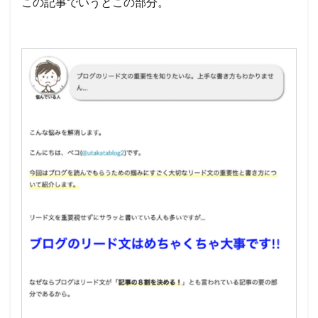
この記事でいうとこの部分。
みをす
るから
2.2
②:記
事全体
の印象
を左右
するか
ら
2.3
③:滞
在時間
が伸
び、
SEOに
効果が
あるか
ら
2.4
④:共
感を生
む機会