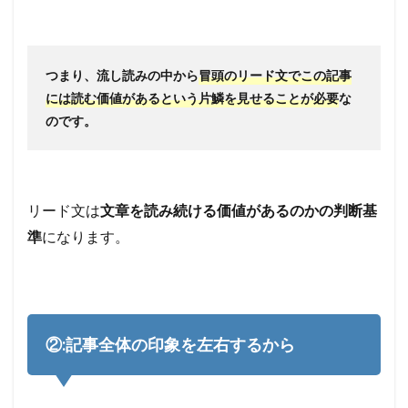
るこ
とは
記事
全体
つまり、流し読みの中から
冒頭のリード文でこの記事
の成
功に
には読む価値があるという片鱗を見せることが必要
な
繋が
のです。
りま
す!!
リード文は
文章を読み続ける価値があるのかの判断基
準
になります。
②:記事全体の印象を左右するから