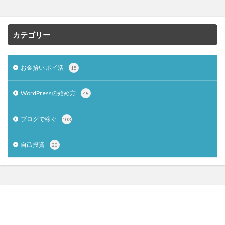
カテゴリー
お金拾い ポイ活
15
WordPressの始め方
48
ブログで稼ぐ
103
自己投資
20