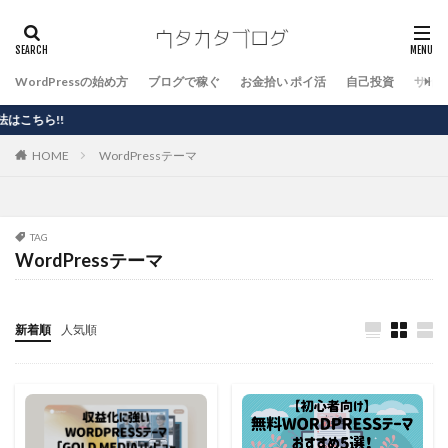
WordPressの始め方
ブログで稼ぐ
お金拾い ポイ活
自己投資
サイ
【
HOME
WordPressテーマ
TAG
WordPressテーマ
新着順
人気順