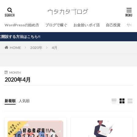
WordPressの始め方
ブログで稼ぐ
お金拾い ポイ活
自己投資
サイ
方法はこちら!!
HOME
2020年
4月
MONTH
2020年4月
新着順
人気順