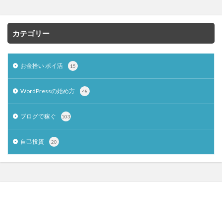
カテゴリー
お金拾い ポイ活
15
WordPressの始め方
48
ブログで稼ぐ
103
自己投資
20