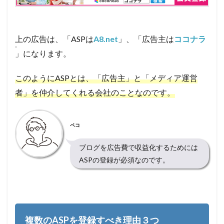
2.5
⑤バリ
ューコ
上の広告は、「ASPは
A8.net
」、「広告主は
ココナラ
マース
」になります。
2.6
⑥BannerBrige(バ
このようにASPとは、「広告主」と「メディア運営
ナーブリッジ)
者」を仲介してくれる会社のことなのです。
3
最後
に:
ペコ
全部
の
ブログを広告費で収益化するためには
ASP
に登
ASPの登録が必須なのです。
録し
て収
益を
最大
化し
よ
複数のASPを登録すべき理由３つ
う!!