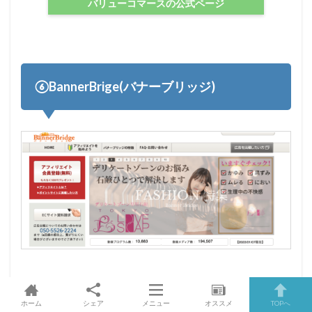
バリューコマースの公式ページ
⑥BannerBrige(バナーブリッジ)
最後は
バナーブリッジ
です。
ホーム
シェア
メニュー
オススメ
TOPへ