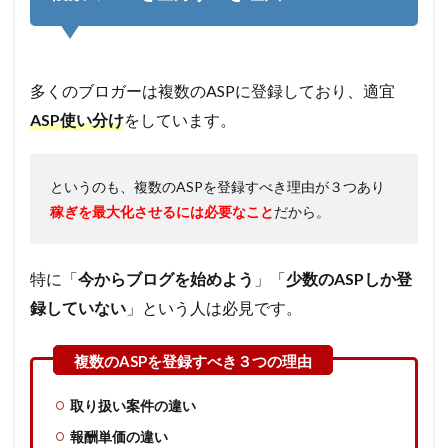
3.1
ASPに
登録し
たらセ
多くのブロガーは複数のASPに登録しており、適宜
ルフバ
ASP使い分け
をしています。
ックに
も挑戦
しよ
う！
というのも、複数のASPを登録すべき理由が３つあり
稼ぎを最大化させるには必要なこと
だから。
特に「
今からブログを始めよう
」「
少数のASPしか登
録していない
」という人は必見です。
取り扱い案件の違い
報酬単価の違い