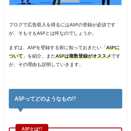
べき理
由３つ
1.2.1
ブログで広告収入を得るにはASPの登録が必須です
①:取り
扱い案件
が、そもそもASPとは何なのでしょうか。
の違い
1.2.2
まずは、ASPを登録する前に知っておきたい「
ASPに
2,報酬単
ついて
」を紹介。また
ASPは複数登録がオススメ
です
価の違い
が、その理由も説明していきます。
1.2.3
3,成果発
生条件の
違い
1.3
ASPってどのようなもの!?
ASPに
登録す
るデメ
リット
2