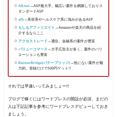
A8.net
→ASP最大手。幅広い案件を網羅しておりス
タンダードASP
afb
→美容系やヘルスケア系に強みがあるASP
もしもアフィリエイト
→Amazonや楽天の商品を紹
介するならここ
アクセストレード
→通信、金融系の案件が豊富
バリューコマース
→大手広告主が多く、案件のバリ
エーションも豊富
BannerBridge(バナーブリッジ)
→他にない案件が魅
力的。登録だけで500円ゲット!!
それでは早速いってみましょー!!
ブログで稼ぐにはワードプレスの開設が必須、まだの
人は下記記事を参考にワードプレスデビューしておき
ましょう。