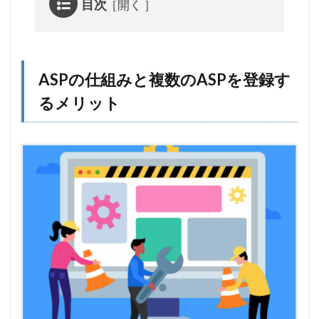
目次
1
ASP
の仕
組み
ASPの仕組みと複数のASPを登録す
と複
数の
るメリット
ASP
を登
録す
るメ
リッ
ト
1.1
ASPっ
てどの
ような
もの!?
1.2
複数の
ASPを
登録す