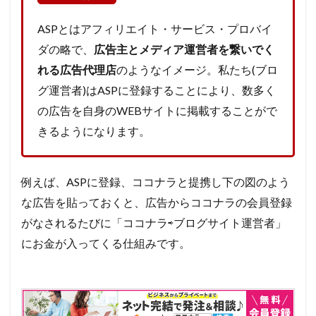
登録
必須
ASPとはアフィリエイト・サービス・プロバイ
のお
すす
ダの略で、
広告主とメディア運営者を繋いでく
め
れる広告代理店
のようなイメージ。私たち(ブロ
ASP6
選!!
グ運営者)はASPに登録することにより、数多く
2.1
の広告を自身のWEBサイトに掲載することがで
①A8-
きるようになります。
net
2.2
②afb
例えば、ASPに登録、ココナラと提携し下の図のよう
2.3
な広告を貼っておくと、広告からココナラの会員登録
③もし
がなされるたびに「ココナラ⇨ブログサイト運営者」
もアフ
ィリエ
にお金が入ってくる仕組みです。
イト
2.4
④アク
セスト
レード