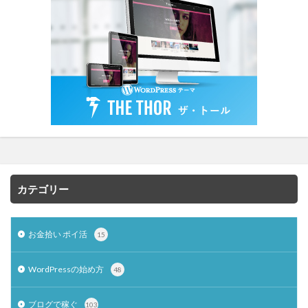
カテゴリー
お金拾い ポイ活
15
WordPressの始め方
48
ブログで稼ぐ
103