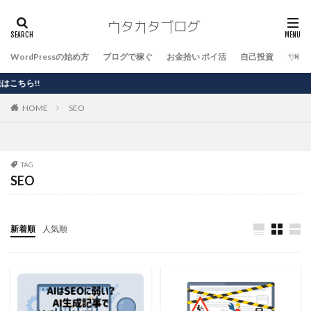
WordPressの始め方
ブログで稼ぐ
お金拾い ポイ活
自己投資
サイ
HOME
SEO
TAG
SEO
新着順
人気順